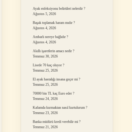
Ayak enfeksiyonu belirtileri nelerdir ?
Ağustos 5, 2026
Başak toplamak haram mıdır ?
Ağustos 4, 2026
Ambarlı nereye bağlıdır ?
Ağustos 4, 2026
Akıllı işaretlerin amacı nedir ?
Temmuz 30, 2026
Lisede 70 kaç oluyor ?
Temmuz 25, 2026
El ayak hastalığı insana geçer mi ?
Temmuz 25, 2026
70000 bin TL kaç Euro eder ?
Temmuz 24, 2026
Kafamda kurmaktan nasıl kurtulurum ?
Temmuz 23, 2026
Banka müdürü kredi verebilir mi ?
Temmuz 21, 2026