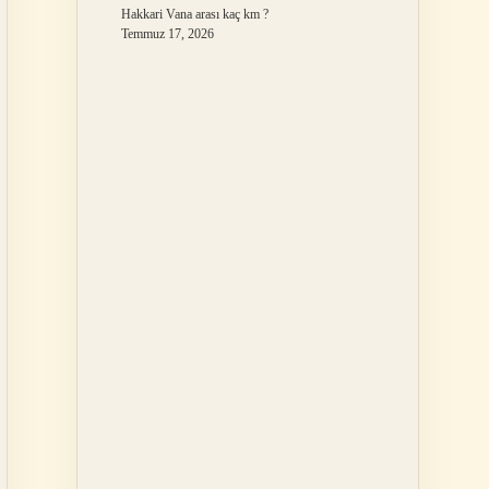
Hakkari Vana arası kaç km ?
Temmuz 17, 2026