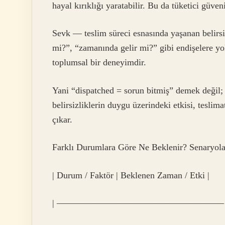
hayal kırıklığı yaratabilir. Bu da tüketici güv
Sevk — teslim süreci esnasında yaşanan belirsi
mi?”, “zamanında gelir mi?” gibi endişelere yo
toplumsal bir deneyimdir.
Yani “dispatched = sorun bitmiş” demek değil; 
belirsizliklerin duygu üzerindeki etkisi, tesli
çıkar.
Farklı Durumlara Göre Ne Beklenir? Senaryola
| Durum / Faktör | Beklenen Zaman / Etki |
| ——————————————————–