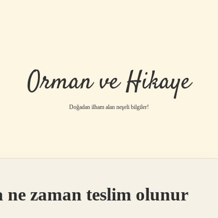
Orman ve Hikaye
Doğadan ilham alan neşeli bilgiler!
betci
vdcasino gü
a ne zaman teslim olunur