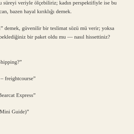
 süreyi veriyle ölçebiliriz; kadın perspektifiyle ise bu
can, bazen hayal kırıklığı demek.
” demek, güvenilir bir teslimat sözü mü verir; yoksa
eklediğiniz bir paket oldu mu — nasıl hissettiniz?
Shipping?”
– freightcourse”
Bearcat Express”
(Mini Guide)”