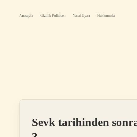
Anasayfa
Gizlilik Politikası
Yasal Uyarı
Hakkımızda
Sevk tarihinden sonr
?