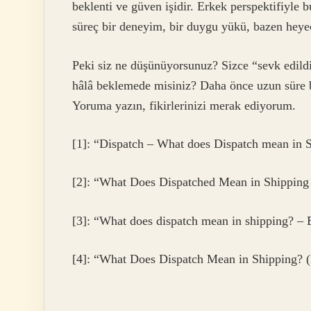
beklenti ve güven işidir. Erkek perspektifiyle bu
süreç bir deneyim, bir duygu yükü, bazen heye
Peki siz ne düşünüyorsunuz? Sizce “sevk edildi
hâlâ beklemede misiniz? Daha önce uzun süre b
Yoruma yazın, fikirlerinizi merak ediyorum.
[1]: “Dispatch – What does Dispatch mean in 
[2]: “What Does Dispatched Mean in Shipping 
[3]: “What does dispatch mean in shipping? – 
[4]: “What Does Dispatch Mean in Shipping? 