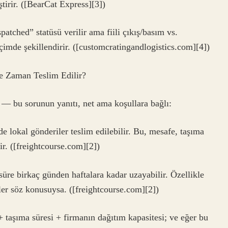
ştirir. ([BearCat Express][3])
patched” statüsü verilir ama fiili çıkış/basım vs.
biçimde şekillendirir. ([customcratingandlogistics.com][4])
e Zaman Teslim Edilir?
ı — bu sorunun yanıtı, net ama koşullara bağlı:
e lokal gönderiler teslim edilebilir. Bu, mesafe, taşıma
ir. ([freightcourse.com][2])
süre birkaç günden haftalara kadar uzayabilir. Özellikle
ler söz konusuysa. ([freightcourse.com][2])
+ taşıma süresi + firmanın dağıtım kapasitesi; ve eğer bu