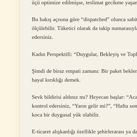
üçü optimize edilmişse, teslimat gecikme yaşa
Bu bakış açısına göre “dispatched” olunca sabit
ölçülebilir. Tüketici olarak da takip numarasıyl
edersiniz.
Kadın Perspektifi: “Duygular, Bekleyiş ve Top
Şimdi de biraz empati zamanı: Bir paket beklem
hayal kırıklığı demek.
Sevk bildirisi aldınız mı? Heyecan başlar: “A
kontrol edersiniz, “Yarın gelir mi?”, “Hafta s
koca bir duygusal yük olabilir.
E-ticaret alışkanlığı özellikle şehirlerarası ya 