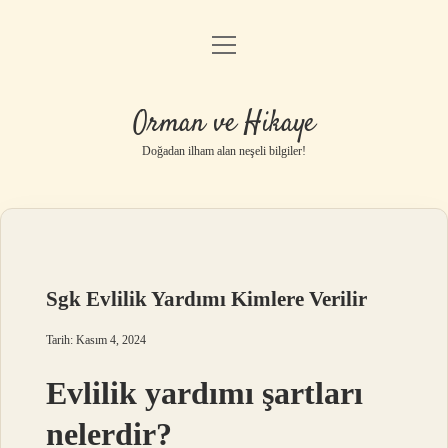
menüyü
Anasayfa
aç
Gizlilik Politikası
Orman ve Hikaye
Yasal Uyarı
Doğadan ilham alan neşeli bilgiler!
Hakkımızda
Sgk Evlilik Yardımı Kimlere Verilir
Tarih: Kasım 4, 2024
Evlilik yardımı şartları
nelerdir?