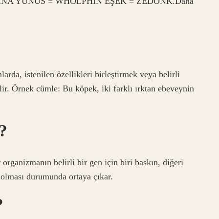
İNA YUNUS = WHOLPHIN EŞEK = ZEDONK.Daha
nlarda, istenilen özellikleri birleştirmek veya belirli
rilir. Örnek cümle: Bu köpek, iki farklı ırktan ebeveynin
?
organizmanın belirli bir gen için biri baskın, diğeri
ip olması durumunda ortaya çıkar.
?