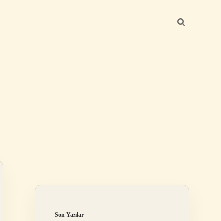
Sidebar
o güncel giriş
ilbet casino
ilbet yeni giriş
Betexper giriş adresi
betexper.x
Son Yazılar