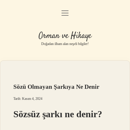
menüyü
Anasayfa
aç
Gizlilik Politikası
Orman ve Hikaye
Yasal Uyarı
Doğadan ilham alan neşeli bilgiler!
Hakkımızda
Sözü Olmayan Şarkıya Ne Denir
Tarih: Kasım 4, 2024
Sözsüz şarkı ne denir?