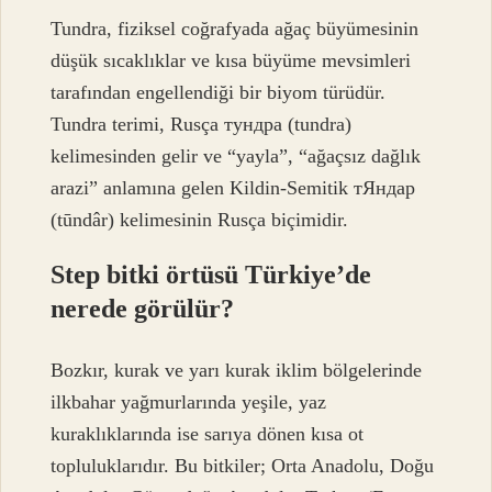
Tundra, fiziksel coğrafyada ağaç büyümesinin
düşük sıcaklıklar ve kısa büyüme mevsimleri
tarafından engellendiği bir biyom türüdür.
Tundra terimi, Rusça тундра (tundra)
kelimesinden gelir ve “yayla”, “ağaçsız dağlık
arazi” anlamına gelen Kildin-Semitik тЯндар
(tūndâr) kelimesinin Rusça biçimidir.
Step bitki örtüsü Türkiye’de
nerede görülür?
Bozkır, kurak ve yarı kurak iklim bölgelerinde
ilkbahar yağmurlarında yeşile, yaz
kuraklıklarında ise sarıya dönen kısa ot
topluluklarıdır. Bu bitkiler; Orta Anadolu, Doğu