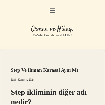
menüyü
Anasayfa
aç
Gizlilik Politikası
Orman ve Hikaye
Yasal Uyarı
Doğadan ilham alan neşeli bilgiler!
Hakkımızda
Step Ve Ilıman Karasal Aynı Mı
Tarih: Kasım 4, 2024
Step ikliminin diğer adı
nedir?