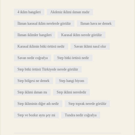
4 iklim hangileri
Akdeniz iklimi ılıman mıdır
İliman karasal iklim nerelerde görülür
Ilıman hava ne demek
Ilıman iklimler hangileri
Karasal iklim nerede görülür
Karasal iklimin bitki örtüsü nedir
Savan iklimi nasıl olur
Savan nedir coğrafya
Step bitki örtüsü nedir
Step bitki örtüsü Türkiyede nerede görülür
Step bölgesi ne demek
Step hangi biyom
Step iklimi ılıman mı
Step iklimi nerededir
Step ikliminin diğer adı nedir
Step toprak nerede görülür
Step ve bozkır aynı şey mi
Tundra nedir coğrafya