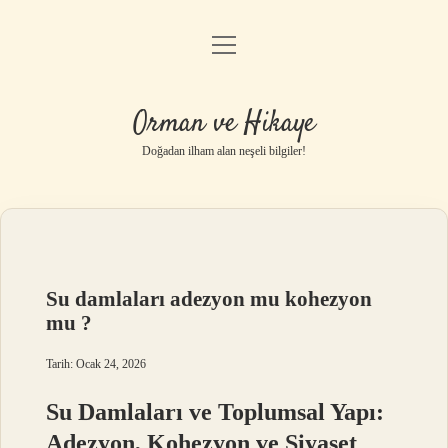
menüyü
Anasayfa
aç
Gizlilik Politikası
Orman ve Hikaye
Yasal Uyarı
Doğadan ilham alan neşeli bilgiler!
Hakkımızda
Su damlaları adezyon mu kohezyon
mu ?
Tarih: Ocak 24, 2026
Su Damlaları ve Toplumsal Yapı:
Adezyon, Kohezyon ve Siyaset