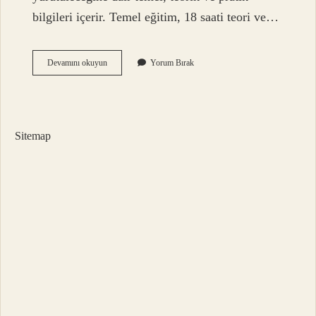
bilgileri içerir. Temel eğitim, 18 saati teori ve…
Bilirkişilik
Devamını okuyun
Yorum Bırak
Temel
Eğitimi
En
Son
Ne
Sitemap
Zaman