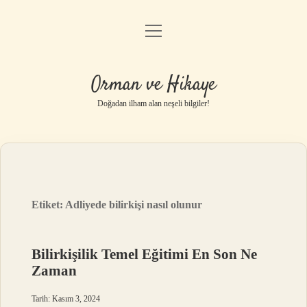
menüyü
Anasayfa
aç
Gizlilik Politikası
Orman ve Hikaye
Yasal Uyarı
Doğadan ilham alan neşeli bilgiler!
Hakkımızda
Etiket:
Adliyede bilirkişi nasıl olunur
Bilirkişilik Temel Eğitimi En Son Ne
Zaman
Tarih: Kasım 3, 2024