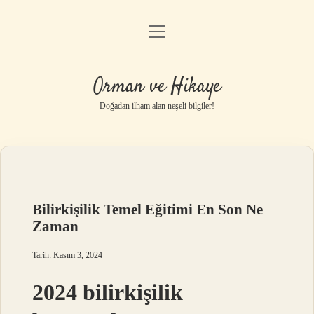
menüyü
Anasayfa
aç
Gizlilik Politikası
Orman ve Hikaye
Yasal Uyarı
Doğadan ilham alan neşeli bilgiler!
Hakkımızda
Bilirkişilik Temel Eğitimi En Son Ne
Zaman
Tarih: Kasım 3, 2024
2024 bilirkişilik