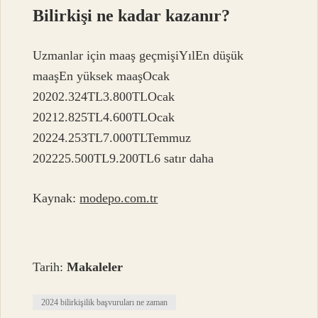
Bilirkişi ne kadar kazanır?
Uzmanlar için maaş geçmişiYılEn düşük
maaşEn yüksek maaşOcak
20202.324TL3.800TLOcak
20212.825TL4.600TLOcak
20224.253TL7.000TLTemmuz
202225.500TL9.200TL6 satır daha
Kaynak:
modepo.com.tr
Tarih:
Makaleler
2024 bilirkişilik başvuruları ne zaman