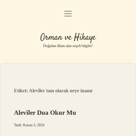
menüyü
Anasayfa
aç
Gizlilik Politikası
Orman ve Hikaye
Yasal Uyarı
Doğadan ilham alan neşeli bilgiler!
Hakkımızda
Etiket:
Alevîler tam olarak neye inanır
Alevîler Dua Okur Mu
Tarih: Kasım 3, 2024