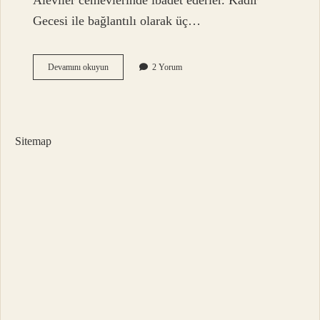
Aleviler cemevlerinde ibadet ederler. Kadir
Gecesi ile bağlantılı olarak üç…
Alevîler
Devamını okuyun
2 Yorum
Dua
Okur
Mu
Sitemap