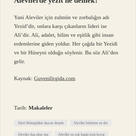
Alevilerde yezit ne demek?
Yani Aleviler için zulmün ve zorbalığın adı
Yezid’dir, onlara karşı çıkanların lideri ise
Ali’dir. Ali, adalet, bilim ve eşitlik gibi insan
erdemlerine giden yoldur. Her çağda bir Yezidi
ve bir Hüseyni olduğu söylenir. Bu söz Ali’den
gelir.
Kaynak:
Guvenilirgida.com
Tarih:
Makaleler
Alevi Bektaşilikte dua ne demek
Alevîler birbirine ne der
Aleviler dua okur mu
Alevîler en çok hangi ismi koyar