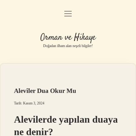
menüyü
Anasayfa
aç
Gizlilik Politikası
Orman ve Hikaye
Yasal Uyarı
Doğadan ilham alan neşeli bilgiler!
Hakkımızda
Alevîler Dua Okur Mu
Tarih: Kasım 3, 2024
Alevilerde yapılan duaya
ne denir?