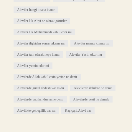
Aleviler hangi kitaba inanır
Alevîler Hz Aliyi ne olarak görürler
Aleviler Hz Muhammedi kabul eder mi
Alevîler ilişkiden sonra yıkanır mı
Alevîler namaz kılmaz mı
Alevîler tam olarak neye inanır
Alevîler Yasin okur mu
Alevîler yemin eder mi
Alevilerde Allah kabul etsin yerine ne denir
Alevilerde gusül abdesti var mıdır
Alevilerde ilahilere ne denir
Alevilerde yapılan duaya ne denir
Alevilerde yezit ne demek
Alevilikte çok eşlilik var mı
Kaç çeşit Alevi var