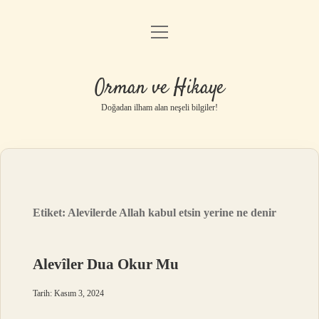
menüyü
Anasayfa
aç
Gizlilik Politikası
Orman ve Hikaye
Yasal Uyarı
Doğadan ilham alan neşeli bilgiler!
Hakkımızda
Etiket:
Alevilerde Allah kabul etsin yerine ne denir
Alevîler Dua Okur Mu
Tarih: Kasım 3, 2024