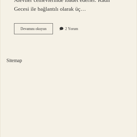
Aleviler cemevlerinde ibadet ederler. Kadir
Gecesi ile bağlantılı olarak üç…
Alevîler
Devamını okuyun
2 Yorum
Dua
Okur
Mu
Sitemap