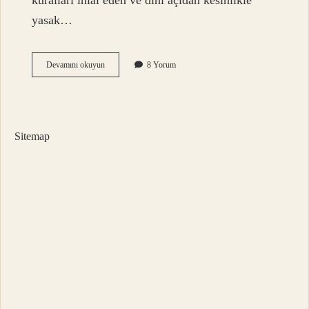
kuralları ihlal eden ve dini açıdan kesinlikle
yasak…
Hurun
Devamını okuyun
8 Yorum
Arapça
Ne
Demek
Sitemap