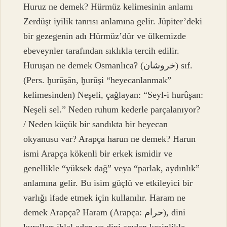
Huruz ne demek? Hürmüz kelimesinin anlamı
Zerdüşt iyilik tanrısı anlamına gelir. Jüpiter’deki
bir gezegenin adı Hürmüz’dür ve ülkemizde
ebeveynler tarafından sıklıkla tercih edilir.
Huruşan ne demek Osmanlıca? (ﺧﺮﻭﺷﺎﻥ) sıf.
(Pers. ḫurūşān, ḫurūşі “heyecanlanmak”
kelimesinden) Neşeli, çağlayan: “Seyl-i hurûşan:
Neşeli sel.” Neden ruhum kederle parçalanıyor?
/ Neden küçük bir sandıkta bir heyecan
okyanusu var? Arapça harun ne demek? Harun
ismi Arapça kökenli bir erkek ismidir ve
genellikle “yüksek dağ” veya “parlak, aydınlık”
anlamına gelir. Bu isim güçlü ve etkileyici bir
varlığı ifade etmek için kullanılır. Haram ne
demek Arapça? Haram (Arapça: حرام), dini