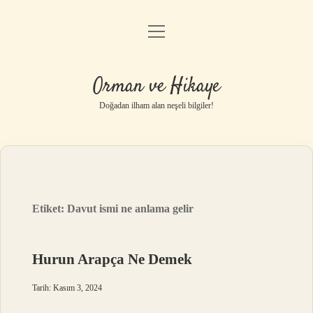
menüyü
Anasayfa
aç
Gizlilik Politikası
Orman ve Hikaye
Yasal Uyarı
Doğadan ilham alan neşeli bilgiler!
Hakkımızda
Etiket:
Davut ismi ne anlama gelir
Hurun Arapça Ne Demek
Tarih: Kasım 3, 2024