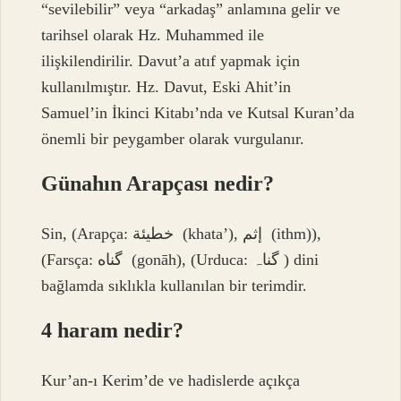
“sevilebilir” veya “arkadaş” anlamına gelir ve
tarihsel olarak Hz. Muhammed ile
ilişkilendirilir. Davut’a atıf yapmak için
kullanılmıştır. Hz. Davut, Eski Ahit’in
Samuel’in İkinci Kitabı’nda ve Kutsal Kuran’da
önemli bir peygamber olarak vurgulanır.
Günahın Arapçası nedir?
Sin, (Arapça: خطيئة ‎ (khata’), إثم ‎ (ithm)),
(Farsça: گناه ‎ (gonāh), (Urduca: گناہ ‎) dini
bağlamda sıklıkla kullanılan bir terimdir.
4 haram nedir?
Kur’an-ı Kerim’de ve hadislerde açıkça