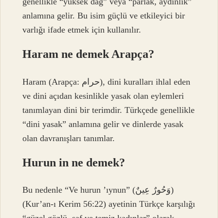
genellikle “yüksek dağ” veya “parlak, aydınlık”
anlamına gelir. Bu isim güçlü ve etkileyici bir
varlığı ifade etmek için kullanılır.
Haram ne demek Arapça?
Haram (Arapça: حرام), dini kuralları ihlal eden
ve dini açıdan kesinlikle yasak olan eylemleri
tanımlayan dini bir terimdir. Türkçede genellikle
“dini yasak” anlamına gelir ve dinlerde yasak
olan davranışları tanımlar.
Hurun in ne demek?
Bu nedenle “Ve hurun ​​​​​​​​’ıynun” (وَحُورٌ عِينٌ)
(Kur’an-ı Kerim 56:22) ayetinin Türkçe karşılığı
“güzel gözlü, saf ve temiz kadınlar” olarak