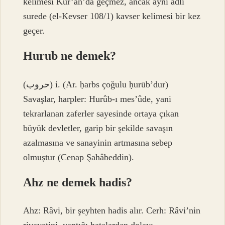
kelimesi Kur’an’da geçmez, ancak aynı adlı
surede (el-Kevser 108/1) kavser kelimesi bir kez
geçer.
Hurub ne demek?
(ﺣﺮﻭﺏ) i. (Ar. ḥarbs çoğulu ḥurūb’dur)
Savaşlar, harpler: Hurûb-ı mes’ûde, yani
tekrarlanan zaferler sayesinde ortaya çıkan
büyük devletler, garip bir şekilde savaşın
azalmasına ve sanayinin artmasına sebep
olmuştur (Cenap Şahâbeddin).
Ahz ne demek hadis?
Ahz: Râvi, bir şeyhten hadis alır. Cerh: Râvi’nin