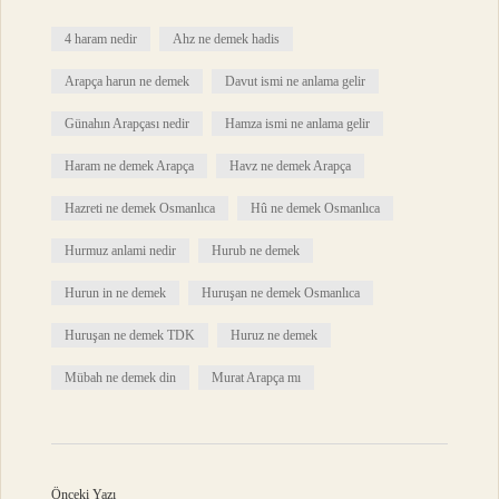
4 haram nedir
Ahz ne demek hadis
Arapça harun ne demek
Davut ismi ne anlama gelir
Günahın Arapçası nedir
Hamza ismi ne anlama gelir
Haram ne demek Arapça
Havz ne demek Arapça
Hazreti ne demek Osmanlıca
Hû ne demek Osmanlıca
Hurmuz anlami nedir
Hurub ne demek
Hurun in ne demek
Huruşan ne demek Osmanlıca
Huruşan ne demek TDK
Huruz ne demek
Mübah ne demek din
Murat Arapça mı
Önceki Yazı