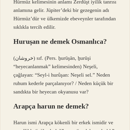
Hürmüz kelimesinin anlamı Zerdüşt iyilik tanrısı
anlamına gelir. Jüpiter’deki bir gezegenin adı
Hürmüz’dür ve ülkemizde ebeveynler tarafından
sıklıkla tercih edilir.
Huruşan ne demek Osmanlıca?
(ﺧﺮﻭﺷﺎﻥ) sıf. (Pers. ḫurūşān, ḫurūşі
“heyecanlanmak” kelimesinden) Neşeli,
çağlayan: “Seyl-i hurûşan: Neşeli sel.” Neden
ruhum kederle parçalanıyor? / Neden küçük bir
sandıkta bir heyecan okyanusu var?
Arapça harun ne demek?
Harun ismi Arapça kökenli bir erkek ismidir ve