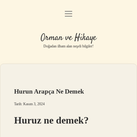
menüyü
Anasayfa
aç
Gizlilik Politikası
Orman ve Hikaye
Yasal Uyarı
Doğadan ilham alan neşeli bilgiler!
Hakkımızda
Hurun Arapça Ne Demek
Tarih: Kasım 3, 2024
Huruz ne demek?