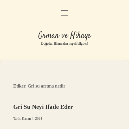
menüyü
Anasayfa
aç
Gizlilik Politikası
Orman ve Hikaye
Yasal Uyarı
Doğadan ilham alan neşeli bilgiler!
Hakkımızda
Etiket:
Gri su arıtma nedir
Gri Su Neyi Ifade Eder
Tarih: Kasım 4, 2024