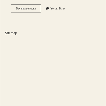
Gri
Devamını okuyun
Yorum Bırak
Su
Neyi
Ifade
Eder
Sitemap