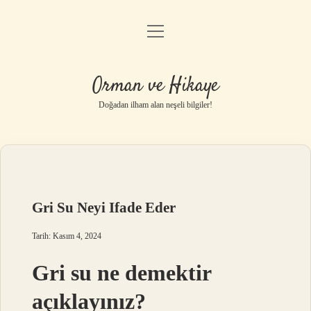
menüyü
Anasayfa
aç
Gizlilik Politikası
Orman ve Hikaye
Yasal Uyarı
Doğadan ilham alan neşeli bilgiler!
Hakkımızda
Gri Su Neyi Ifade Eder
Tarih: Kasım 4, 2024
Gri su ne demektir
açıklayınız?