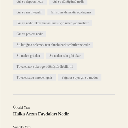
Gri su deposu nedir
Gri su dönüşümü nedir
Gri su nasıl yapılır
Gri su ne demektir açıklayınız
Gri su nedir tekrar kullanılması için neler yapılmalıdır
Gri su projesi nedir
Su kıtlığına önlemek için alınabilecek tedbirler nelerdir
Su neden gri akar
Su neden rakı gibi akar
Tuvalet atık suları geri dönüştürülebilir mi
Tuvalet suyu nereden gelir
Yağmur suyu gri su mudur
Önceki Yazı
Halka Arzın Faydaları Nedir
Sonraki Yazı