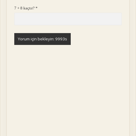
7 + 8 kaçtır?
*