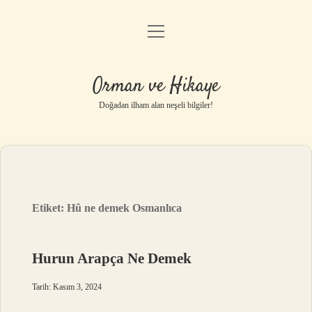
menüyü
Anasayfa
aç
Gizlilik Politikası
Orman ve Hikaye
Yasal Uyarı
Doğadan ilham alan neşeli bilgiler!
Hakkımızda
Etiket:
Hû ne demek Osmanlıca
Hurun Arapça Ne Demek
Tarih: Kasım 3, 2024