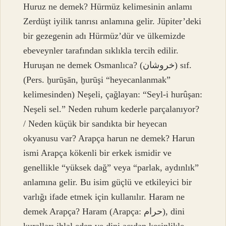
Huruz ne demek? Hürmüz kelimesinin anlamı
Zerdüşt iyilik tanrısı anlamına gelir. Jüpiter’deki
bir gezegenin adı Hürmüz’dür ve ülkemizde
ebeveynler tarafından sıklıkla tercih edilir.
Huruşan ne demek Osmanlıca? (ﺧﺮﻭﺷﺎﻥ) sıf.
(Pers. ḫurūşān, ḫurūşі “heyecanlanmak”
kelimesinden) Neşeli, çağlayan: “Seyl-i hurûşan:
Neşeli sel.” Neden ruhum kederle parçalanıyor?
/ Neden küçük bir sandıkta bir heyecan
okyanusu var? Arapça harun ne demek? Harun
ismi Arapça kökenli bir erkek ismidir ve
genellikle “yüksek dağ” veya “parlak, aydınlık”
anlamına gelir. Bu isim güçlü ve etkileyici bir
varlığı ifade etmek için kullanılır. Haram ne
demek Arapça? Haram (Arapça: حرام), dini