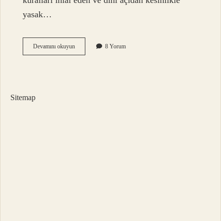
kuralları ihlal eden ve dini açıdan kesinlikle
yasak…
Hurun
Devamını okuyun
8 Yorum
Arapça
Ne
Demek
Sitemap