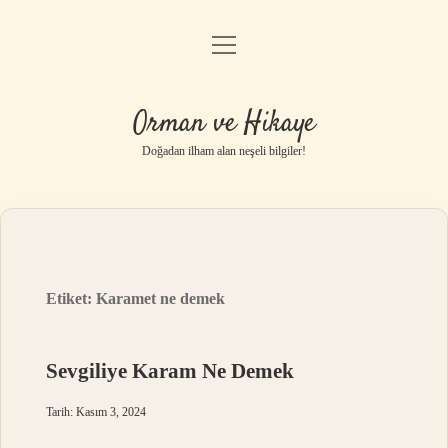
menüyü
Anasayfa
aç
Gizlilik Politikası
Orman ve Hikaye
Yasal Uyarı
Doğadan ilham alan neşeli bilgiler!
Hakkımızda
Etiket:
Karamet ne demek
Sevgiliye Karam Ne Demek
Tarih: Kasım 3, 2024