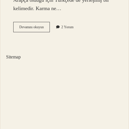
Arapça olduğu için Türkçede de yerleşmiş bir
kelimedir. Karma ne…
Sevgiliye
Devamını okuyun
2 Yorum
Karam
Ne
Demek
Sitemap