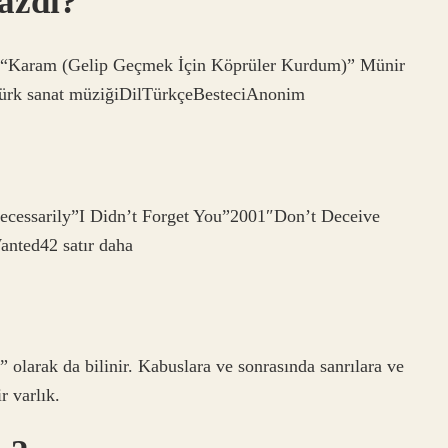
azdı?
 “Karam (Gelip Geçmek İçin Köprüler Kurdum)” Münir
 Türk sanat müziğiDilTürkçeBesteciAnonim
essarily”I Didn’t Forget You”2001″Don’t Deceive
ted42 satır daha
 olarak da bilinir. Kabuslara ve sonrasında sanrılara ve
r varlık.