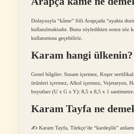
Arapça kame ne deme
Dolayısıyla “kâme” fiili Arapçada “ayakta du
kullanılmaktadır. Bunu söyledikten sonra söz 
kullanımına geçebiliriz.
Karam hangi ülkenin?
Genel bilgiler: Susam içermez, Koşer sertifika
ürünleri içermez, Alkol içermez, Vejetaryen, 
boyutları (U x G x Y): 8,5 x 8,5 x 1 santimetre.
Karam Tayfa ne deme
✍️ Karam Tayfa, Türkçe’de “kardeşlik” anlamın