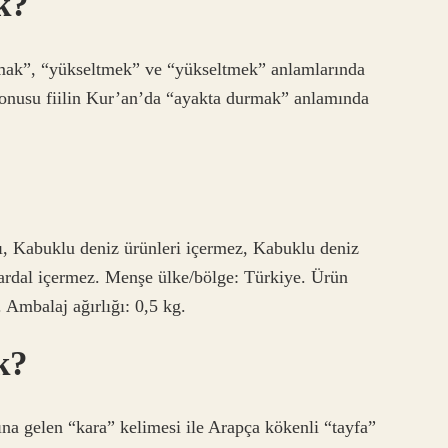
k?
rmak”, “yükseltmek” ve “yükseltmek” anlamlarında
konusu fiilin Kur’an’da “ayakta durmak” anlamında
lı, Kabuklu deniz ürünleri içermez, Kabuklu deniz
Hardal içermez. Menşe ülke/bölge: Türkiye. Ürün
 Ambalaj ağırlığı: 0,5 kg.
k?
a gelen “kara” kelimesi ile Arapça kökenli “tayfa”