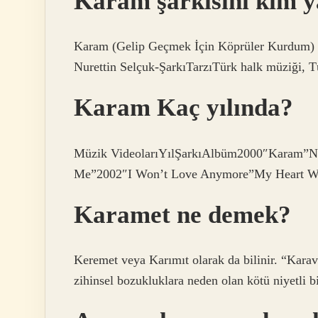
Karam şarkısını kim y
Karam (Gelip Geçmek İçin Köprüler Kurdum)
Nurettin Selçuk-ŞarkıTarzıTürk halk müziği,
Karam Kaç yılında?
Müzik VideolarıYılŞarkıAlbüm2000″Karam”Nec
Me”2002″I Won’t Love Anymore”My Heart Wan
Karamet ne demek?
Keremet veya Karımıt olarak da bilinir. “Karav”
zihinsel bozukluklara neden olan kötü niyetli bi