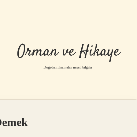
Orman ve Hikaye
Doğadan ilham alan neşeli bilgiler!
betci
vdcasino gü
 Demek