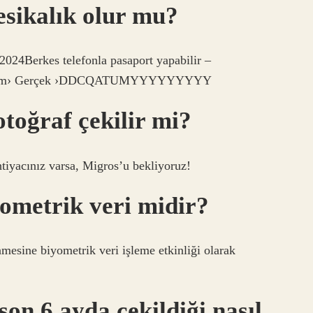
esikalık olur mu?
 2024Berkes telefonla pasaport yapabilir –
gram› Gerçek ›DDCQATUMYYYYYYYYY
toğraf çekilir mi?
htiyacınız varsa, Migros’u bekliyoruz!
ometrik veri midir?
enmesine biyometrik veri işleme etkinliği olarak
son 6 ayda çekildiği nasıl