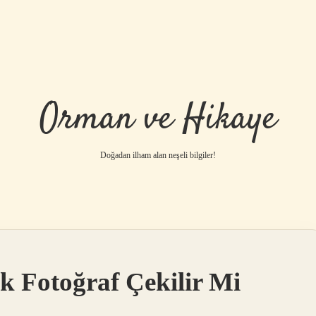
Orman ve Hikaye
Doğadan ilham alan neşeli bilgiler!
betci
vdcasino g
k Fotoğraf Çekilir Mi