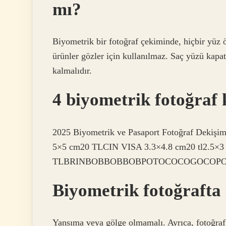
mı?
Biyometrik bir fotoğraf çekiminde, hiçbir yüz 
ürünler gözler için kullanılmaz. Saç yüzü ka
kalmalıdır.
4 biyometrik fotoğraf
2025 Biyometrik ve Pasaport Fotoğraf Dekişim 
5×5 cm20 TLCIN VISA 3.3×4.8 cm20 tl2.5×3
TLBRINBOBBOBBOBPOTOCOCOGOCOPOPIE ›P
Biyometrik fotoğrafta
Yansıma veya gölge olmamalı. Ayrıca, fotoğraf