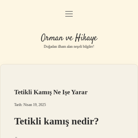
menüyü
Anasayfa
aç
Gizlilik Politikası
Orman ve Hikaye
Yasal Uyarı
Doğadan ilham alan neşeli bilgiler!
Hakkımızda
Tetikli Kamış Ne Işe Yarar
Tarih: Nisan 19, 2025
Tetikli kamış nedir?