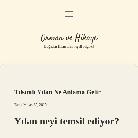
menüyü
Anasayfa
aç
Gizlilik Politikası
Orman ve Hikaye
Yasal Uyarı
Doğadan ilham alan neşeli bilgiler!
Hakkımızda
Tılsımlı Yılan Ne Anlama Gelir
Tarih: Mayıs 25, 2025
Yılan neyi temsil ediyor?