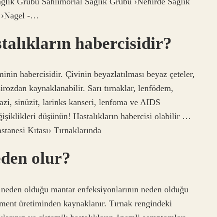
Sağlık Grubu Sahlimorial Sağlık Grubu ›Nehirde Sağlık
› ›Nagel -…
talıkların habercisidir?
minin habercisidir. Çivinin beyazlatılması beyaz çeteler,
rozdan kaynaklanabilir. Sarı tırnaklar, lenfödem,
zi, sinüzit, larinks kanseri, lenfoma ve AIDS
işiklikleri düşünün! Hastalıkların habercisi olabilir …
stanesi Kıtası› Tırnaklarında
eden olur?
n neden olduğu mantar enfeksiyonlarının neden olduğu
igment üretiminden kaynaklanır. Tırnak rengindeki