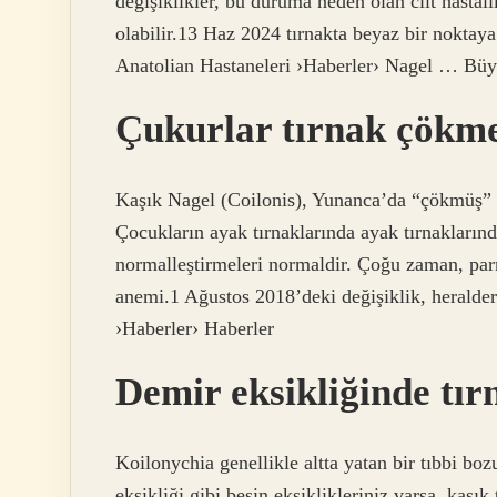
değişiklikler, bu duruma neden olan cilt hastal
olabilir.13 Haz 2024 tırnakta beyaz bir no
Anatolian Hastaneleri ›Haberler› Nagel … Büy
Çukurlar tırnak çökme
Kaşık Nagel (Coilonis), Yunanca’da “çökmüş” a
Çocukların ayak tırnaklarında ayak tırnaklarınd
normalleştirmeleri normaldir. Çoğu zaman, parm
anemi.1 Ağustos 2018’deki değişiklik, heral
›Haberler› Haberler
Demir eksikliğinde tır
Koilonychia genellikle altta yatan bir tıbbi bo
eksikliği gibi besin eksiklikleriniz varsa, kaşık