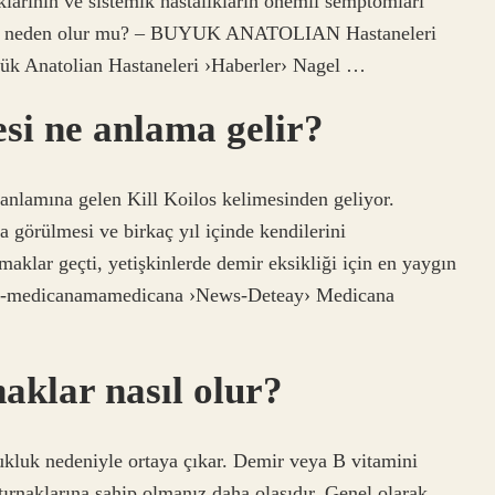
ıklarının ve sistemik hastalıkların önemli semptomları
ktaya neden olur mu? – BUYUK ANATOLIAN Hastaneleri
ük Anatolian Hastaneleri ›Haberler› Nagel …
si ne anlama gelir?
nlamına gelen Kill Koilos kelimesinden geliyor.
a görülmesi ve birkaç yıl içinde kendilerini
aklar geçti, yetişkinlerde demir eksikliği için en yaygın
der-medicanamamedicana ›News-Deteay› Medicana
naklar nasıl olur?
zukluk nedeniyle ortaya çıkar. Demir veya B vitamini
 tırnaklarına sahip olmanız daha olasıdır. Genel olarak,