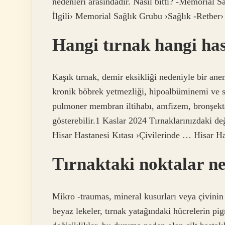
nedenleri arasındadır. Nasıl bitti? -Memorial 
İlgili› Memorial Sağlık Grubu ›Sağlık -Retber
Hangi tırnak hangi has
Kaşık tırnak, demir eksikliği nedeniyle bir ane
kronik böbrek yetmezliği, hipoalbüminemi ve si
pulmoner membran iltihabı, amfizem, bronşekta
gösterebilir.1 Kaslar 2024 Tırnaklarınızdaki değ
Hisar Hastanesi Kıtası ›Çivilerinde … Hisar Ha
Tırnaktaki noktalar n
Mikro -traumas, mineral kusurları veya çivini
beyaz lekeler, tırnak yatağındaki hücrelerin p