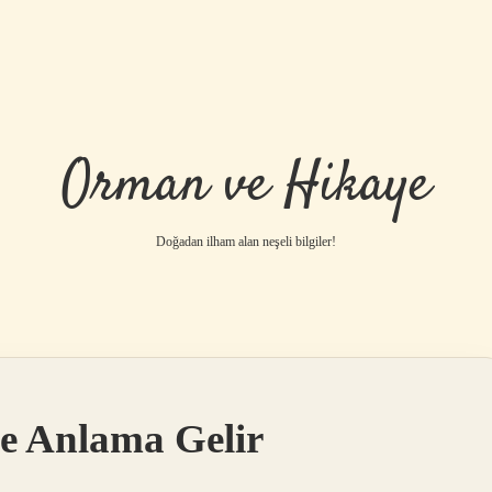
Orman ve Hikaye
Doğadan ilham alan neşeli bilgiler!
betci
vdcasino gü
Ne Anlama Gelir