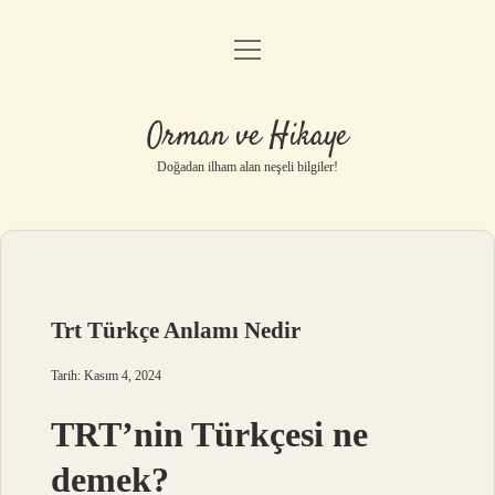
menüyü
Anasayfa
aç
Gizlilik Politikası
Orman ve Hikaye
Yasal Uyarı
Doğadan ilham alan neşeli bilgiler!
Hakkımızda
Trt Türkçe Anlamı Nedir
Tarih: Kasım 4, 2024
TRT’nin Türkçesi ne
demek?