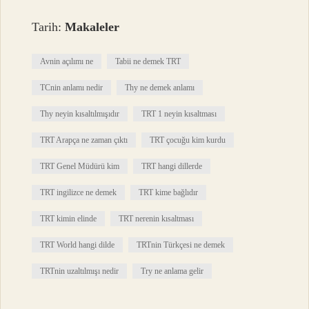
Tarih:
Makaleler
Avnin açılımı ne
Tabii ne demek TRT
TCnin anlamı nedir
Thy ne demek anlamı
Thy neyin kısaltılmışıdır
TRT 1 neyin kısaltması
TRT Arapça ne zaman çıktı
TRT çocuğu kim kurdu
TRT Genel Müdürü kim
TRT hangi dillerde
TRT ingilizce ne demek
TRT kime bağlıdır
TRT kimin elinde
TRT nerenin kısaltması
TRT World hangi dilde
TRTnin Türkçesi ne demek
TRTnin uzaltılmışı nedir
Try ne anlama gelir