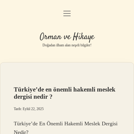
menüyü
Anasayfa
aç
Gizlilik Politikası
Orman ve Hikaye
Yasal Uyarı
Doğadan ilham alan neşeli bilgiler!
Hakkımızda
Türkiye’de en önemli hakemli meslek
dergisi nedir ?
Tarih: Eylül 22, 2025
Türkiye’de En Önemli Hakemli Meslek Dergisi
Nedir?