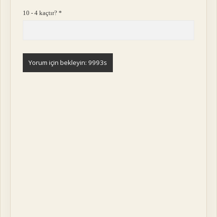
10 - 4 kaçtır?
*