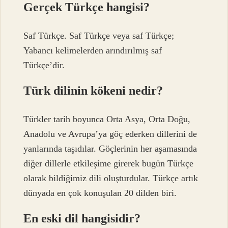
Gerçek Türkçe hangisi?
Saf Türkçe. Saf Türkçe veya saf Türkçe;
Yabancı kelimelerden arındırılmış saf
Türkçe’dir.
Türk dilinin kökeni nedir?
Türkler tarih boyunca Orta Asya, Orta Doğu,
Anadolu ve Avrupa’ya göç ederken dillerini de
yanlarında taşıdılar. Göçlerinin her aşamasında
diğer dillerle etkileşime girerek bugün Türkçe
olarak bildiğimiz dili oluşturdular. Türkçe artık
dünyada en çok konuşulan 20 dilden biri.
En eski dil hangisidir?