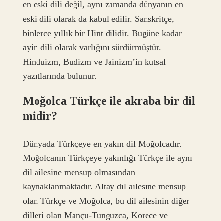
en eski dili değil, aynı zamanda dünyanın en
eski dili olarak da kabul edilir. Sanskritçe,
binlerce yıllık bir Hint dilidir. Bugüne kadar
ayin dili olarak varlığını sürdürmüştür.
Hinduizm, Budizm ve Jainizm’in kutsal
yazıtlarında bulunur.
Moğolca Türkçe ile akraba bir dil
midir?
Dünyada Türkçeye en yakın dil Moğolcadır.
Moğolcanın Türkçeye yakınlığı Türkçe ile aynı
dil ailesine mensup olmasından
kaynaklanmaktadır. Altay dil ailesine mensup
olan Türkçe ve Moğolca, bu dil ailesinin diğer
dilleri olan Mançu-Tunguzca, Korece ve