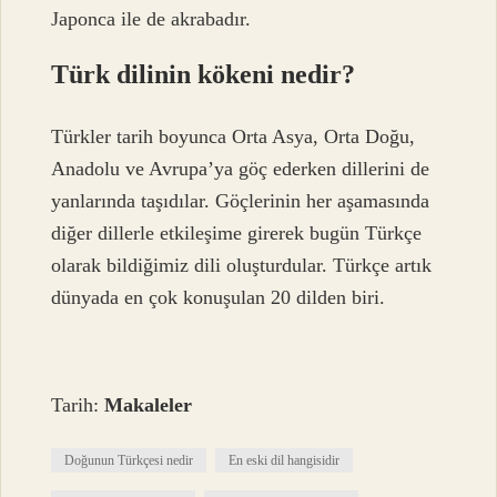
Japonca ile de akrabadır.
Türk dilinin kökeni nedir?
Türkler tarih boyunca Orta Asya, Orta Doğu,
Anadolu ve Avrupa’ya göç ederken dillerini de
yanlarında taşıdılar. Göçlerinin her aşamasında
diğer dillerle etkileşime girerek bugün Türkçe
olarak bildiğimiz dili oluşturdular. Türkçe artık
dünyada en çok konuşulan 20 dilden biri.
Tarih:
Makaleler
Doğunun Türkçesi nedir
En eski dil hangisidir