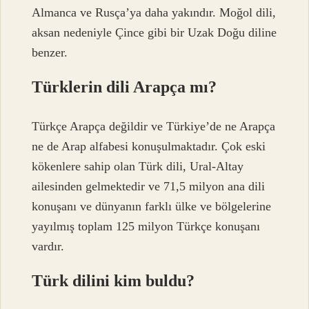
Almanca ve Rusça’ya daha yakındır. Moğol dili,
aksan nedeniyle Çince gibi bir Uzak Doğu diline
benzer.
Türklerin dili Arapça mı?
Türkçe Arapça değildir ve Türkiye’de ne Arapça
ne de Arap alfabesi konuşulmaktadır. Çok eski
kökenlere sahip olan Türk dili, Ural-Altay
ailesinden gelmektedir ve 71,5 milyon ana dili
konuşanı ve dünyanın farklı ülke ve bölgelerine
yayılmış toplam 125 milyon Türkçe konuşanı
vardır.
Türk dilini kim buldu?