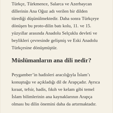
Türkçe, Türkmence, Salarca ve Azerbaycan
dillerinin Ana Oğuz adı verilen bir dilden
türediği düşünülmektedir. Daha sonra Türkçeye
dönüşen bu proto-dilin batı kolu, 11. ve 15.
yüzyıllar arasında Anadolu Selçuklu devleti ve
beylikleri çevresinde gelişmiş ve Eski Anadolu
Türkçesine dönüşmüştür.
Müslümanların ana dili nedir?
Peygamber’in hadisleri aracılığıyla İslam’ı
konuştuğu ve açıkladığı dil de Arapçadır. Ayrıca
kıraat, tefsir, hadis, fıkıh ve kelam gibi temel
İslam bilimlerinin ana kaynaklarının Arapça
olması bu dilin önemini daha da artırmaktadır.