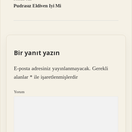
Pudrasız Eldiven Iyi Mi
Bir yanıt yazın
E-posta adresiniz yayınlanmayacak.
Gerekli
alanlar
*
ile işaretlenmişlerdir
Yorum