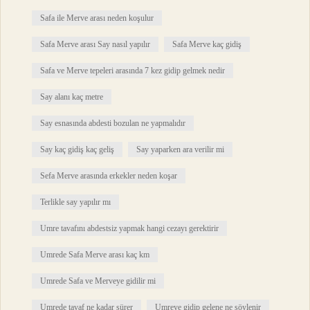
Safa ile Merve arası neden koşulur
Safa Merve arası Say nasıl yapılır
Safa Merve kaç gidiş
Safa ve Merve tepeleri arasında 7 kez gidip gelmek nedir
Say alanı kaç metre
Say esnasında abdesti bozulan ne yapmalıdır
Say kaç gidiş kaç geliş
Say yaparken ara verilir mi
Sefa Merve arasında erkekler neden koşar
Terlikle say yapılır mı
Umre tavafını abdestsiz yapmak hangi cezayı gerektirir
Umrede Safa Merve arası kaç km
Umrede Safa ve Merveye gidilir mi
Umrede tavaf ne kadar sürer
Umreye gidip gelene ne söylenir