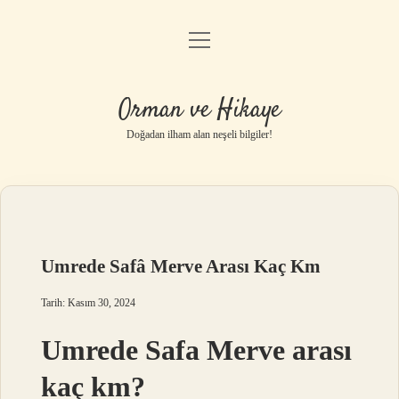
menüyü
Anasayfa
aç
Gizlilik Politikası
Orman ve Hikaye
Yasal Uyarı
Doğadan ilham alan neşeli bilgiler!
Hakkımızda
Umrede Safâ Merve Arası Kaç Km
Tarih: Kasım 30, 2024
Umrede Safa Merve arası
kaç km?