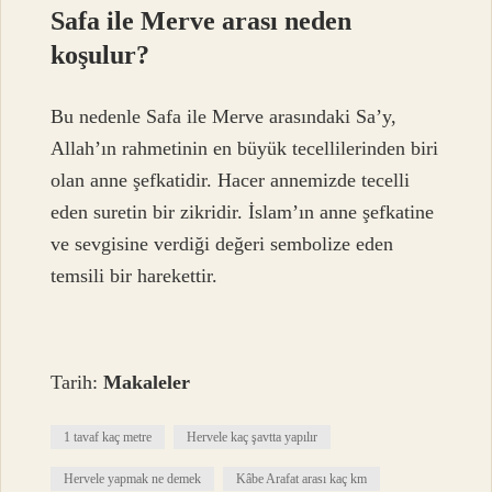
Safa ile Merve arası neden
koşulur?
Bu nedenle Safa ile Merve arasındaki Sa’y,
Allah’ın rahmetinin en büyük tecellilerinden biri
olan anne şefkatidir. Hacer annemizde tecelli
eden suretin bir zikridir. İslam’ın anne şefkatine
ve sevgisine verdiği değeri sembolize eden
temsili bir harekettir.
Tarih:
Makaleler
1 tavaf kaç metre
Hervele kaç şavtta yapılır
Hervele yapmak ne demek
Kâbe Arafat arası kaç km