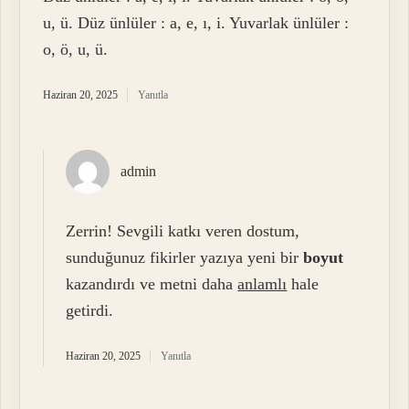
u, ü. Düz ünlüler : a, e, ı, i. Yuvarlak ünlüler :
o, ö, u, ü.
Haziran 20, 2025
Yanıtla
admin
Zerrin! Sevgili katkı veren dostum,
sunduğunuz fikirler yazıya yeni bir
boyut
kazandırdı ve metni daha
anlamlı
hale
getirdi.
Haziran 20, 2025
Yanıtla