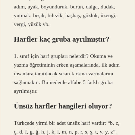
adım, ayak, boyunduruk, burun, dalga, dudak,
yutmak; beşik, bilezik, haşhaş, gözlük, üzengi,
vergi, yüzük vb.
Harfler kaç gruba ayrılmıştır?
1. sınıf için harf grupları nelerdir? Okuma ve
yazma öğretiminin erken aşamalarında, ilk adım
insanlara tanıtılacak sesin farkına varmalarını
sağlamaktır. Bu nedenle alfabe 5 farklı gruba
ayrılmıştır.
Ünsüz harfler hangileri oluyor?
Türkçede yirmi bir adet ünsüz harf vardır: “b, c,
ç, d, f, g, ğ, h, j, k, l, m, n, p, r, s, ş, t, v, y, z”.