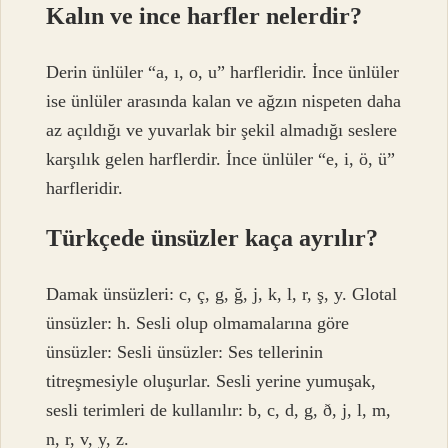
Kalın ve ince harfler nelerdir?
Derin ünlüler “a, ı, o, u” harfleridir. İnce ünlüler
ise ünlüler arasında kalan ve ağzın nispeten daha
az açıldığı ve yuvarlak bir şekil almadığı seslere
karşılık gelen harflerdir. İnce ünlüler “e, i, ö, ü”
harfleridir.
Türkçede ünsüzler kaça ayrılır?
Damak ünsüzleri: c, ç, g, ğ, j, k, l, r, ş, y. Glotal
ünsüzler: h. Sesli olup olmamalarına göre
ünsüzler: Sesli ünsüzler: Ses tellerinin
titreşmesiyle oluşurlar. Sesli yerine yumuşak,
sesli terimleri de kullanılır: b, c, d, g, ð, j, l, m,
n, r, v, y, z.