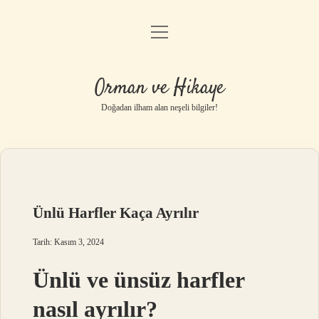
menüyü
Anasayfa
aç
Gizlilik Politikası
Orman ve Hikaye
Yasal Uyarı
Doğadan ilham alan neşeli bilgiler!
Hakkımızda
Ünlü Harfler Kaça Ayrılır
Tarih: Kasım 3, 2024
Ünlü ve ünsüz harfler
nasıl ayrılır?