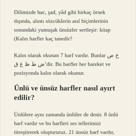
Dilimizde hac, şad, yâd gibi birkaç örnek
dışında, alıntı sözcüklerin asıl biçimlerinin
sonundaki yumuşak ünsüzler sertleşir: kitap
(
Kalın harfler kaç tanedir?
Kalın olarak okunan 7 harf vardır. Bunlar خ ص
ض ط ظ غ ق’dir. Bu harfler her hareket ve
pozisyonda kalın olarak okunur.
Ünlü ve ünsüz harfler nasıl ayırt
edilir?
Ünlülere aynı zamanda ünlüler de denir. 8 ünlü
harf vardır ve bu harfleri ses tellerimizi
titreştirerek oluştururuz. 21 ünsüz harf vardır,