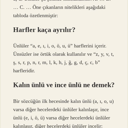
… C. … Öne çıkanların nitelikleri aşağıdaki
tabloda özetlenmiştir:
Harfler kaça ayrılır?
Ünlüler “a, e, ı, i, o, ö, u, ü” harflerini içerir.
Ünsüzler ise örtük olarak kullanılır ve “z, y, v, t,
ş, s, r, p, n, r, m, l, k, h, j, ğ, g, d, ç, c, b”
harfleridir.
Kalın ünlü ve ince ünlü ne demek?
Bir sözcüğün ilk hecesinde kalın ünlü (a, ı, o, u)
varsa diğer hecelerdeki ünlüler kalınlaşır, ince
ünlü (e, i, ö, ü) varsa diğer hecelerdeki ünlüler
kalınlaşır, diğer hecelerdeki ünlüler incelir: