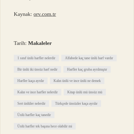
Kaynak:
orv.com.tr
Tarih:
Makaleler
1 sınıf ünlü harfler nelerdir
Alfabede kaç tane ünlü harf vardır
Bir ünlü iki ünsüz harf nedir
Harfler kaç gruba ayrılmıştır
Harfler kaça ayrılır
Kalın ünlü ve ince ünlü ne demek
Kalın ve ince harfler nelerdir
Kitap ünlü mü ünsüz mü
Sert ünlüler nelerdir
Türkçede ünsüzler kaça ayrılır
Ünlü harfler kaç tanedir
Ünlü harfler tek başına hece olabilir mi