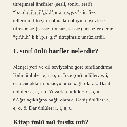
titreşimsel ünsüzler (sesli, tonlu, sesli)
“b,c,d,ġ,ğ,g,ğ’,j,l,l’,m,n,r,v,y,z” dir. Ses
tellerinin titreşimi olmadan oluşan ünsüzlere
titreşimsiz (sessiz, tonsuz, sessiz) ünsüzler denir.
“ç,f,h,h’,ķ,k’,p,s, ş,t” titreşimsiz ünsüzlerdir.
1. sınıf ünlü harfler nelerdir?
Menşei yeri ve dil seviyesine göre sınıflandırma.
Kalın ünlüler: a, ı, o, u. İnce (ön) ünlüler: e, i,
ö, üDudakların pozisyonuna bağlı olarak. Basit
ünlüler: a, e, ı, i. Yuvarlak ünlüler: o, ö, u,
üAğız açıklığına bağlı olarak. Geniş ünlüler: a,
e, o, ö. Dar ünlüler: ı, i, u, ü
Kitap ünlü mü ünsüz mü?