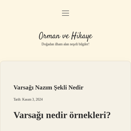
menüyü
Anasayfa
aç
Gizlilik Politikası
Orman ve Hikaye
Yasal Uyarı
Doğadan ilham alan neşeli bilgiler!
Hakkımızda
Varsağı Nazım Şekli Nedir
Tarih: Kasım 3, 2024
Varsağı nedir örnekleri?