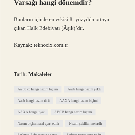
Varsağı hangi dönemdir?
Bunların içinde en eskisi 8. yüzyılda ortaya
çıkan Halk Edebiyatı (Âşık)’dır.
Kaynak:
teknocix.com.tr
Tarih:
Makaleler
Aa bb cc hangi nazım biçimi
Aaab hangi nazım şekli
Aaab hangi nazım türü
AAXA hangi nazım biçimi
AAXA hangi uyak
ABCB hangi nazım biçimi
Nazım biçimi nasıl ayırt edilir
Nazım şekilleri nelerdir
Şarkının 3 dizesine ne denir
Şathiye nazım türü nedir