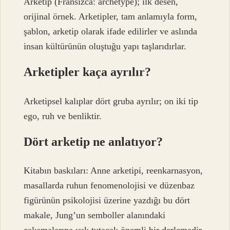
Arketip (Fransızca: archétype); ilk desen,
orijinal örnek. Arketipler, tam anlamıyla form,
şablon, arketip olarak ifade edilirler ve aslında
insan kültürünün oluştuğu yapı taşlarıdırlar.
Arketipler kaça ayrılır?
Arketipsel kalıplar dört gruba ayrılır; on iki tip
ego, ruh ve benliktir.
Dört arketip ne anlatıyor?
Kitabın baskıları: Anne arketipi, reenkarnasyon,
masallarda ruhun fenomenolojisi ve düzenbaz
figürünün psikolojisi üzerine yazdığı bu dört
makale, Jung’un semboller alanındaki
çalışmalarına ışık tutacak önemli bir derlemedir.