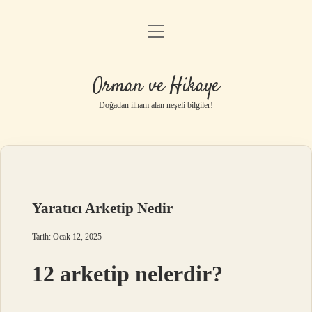
menüyü
Anasayfa
aç
Gizlilik Politikası
Orman ve Hikaye
Yasal Uyarı
Doğadan ilham alan neşeli bilgiler!
Hakkımızda
Yaratıcı Arketip Nedir
Tarih: Ocak 12, 2025
12 arketip nelerdir?