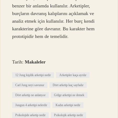
benzer bir anlamda kullanılır. Arketipler,
burçların davranış kalıplarını açıklamak ve
analiz etmek için kullanılır. Her burç kendi
karakterine göre davranır. Bu karakter hem
prototipidir hem de temelidir.
Tarih:
Makaleler
12 Jung kişilik arketipi nedir
Arketipler kaça ayrılır
Carl Jung neyi savunur
Dört arketip kaç sayfadır
Dört arketip ne anlatıyor
Gölge arketipi ne demek
Jungun 4 arketipi nelerdir
Kadın arketipi nedir
Psikolojide arketip nedir
Psikolojik arketip nedir