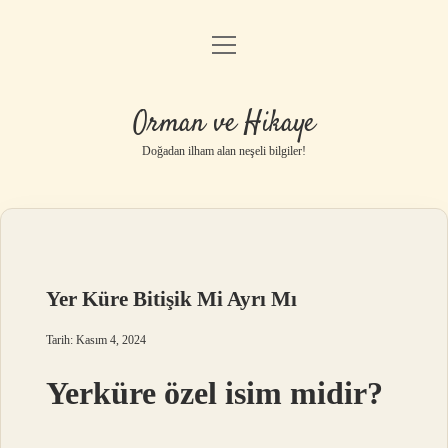
menüyü
Anasayfa
aç
Gizlilik Politikası
Orman ve Hikaye
Yasal Uyarı
Doğadan ilham alan neşeli bilgiler!
Hakkımızda
Yer Küre Bitişik Mi Ayrı Mı
Tarih: Kasım 4, 2024
Yerküre özel isim midir?