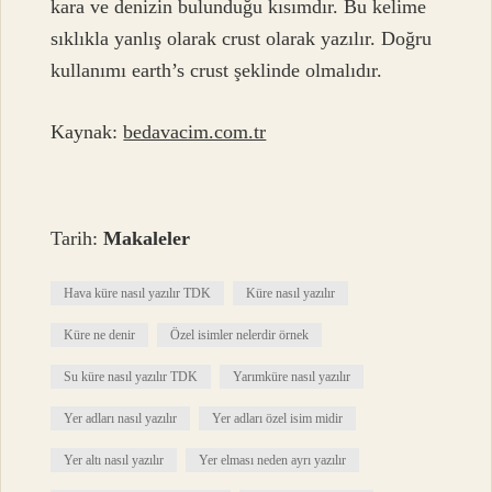
kara ve denizin bulunduğu kısımdır. Bu kelime
sıklıkla yanlış olarak crust olarak yazılır. Doğru
kullanımı earth’s crust şeklinde olmalıdır.
Kaynak:
bedavacim.com.tr
Tarih:
Makaleler
Hava küre nasıl yazılır TDK
Küre nasıl yazılır
Küre ne denir
Özel isimler nelerdir örnek
Su küre nasıl yazılır TDK
Yarımküre nasıl yazılır
Yer adları nasıl yazılır
Yer adları özel isim midir
Yer altı nasıl yazılır
Yer elması neden ayrı yazılır