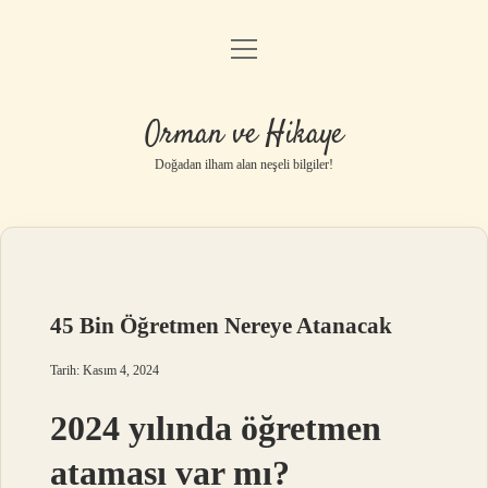
menüyü
Anasayfa
aç
Gizlilik Politikası
Orman ve Hikaye
Yasal Uyarı
Doğadan ilham alan neşeli bilgiler!
Hakkımızda
45 Bin Öğretmen Nereye Atanacak
Tarih: Kasım 4, 2024
2024 yılında öğretmen
ataması var mı?