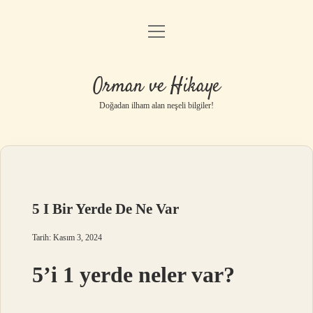
menüyü
Anasayfa
aç
Gizlilik Politikası
Orman ve Hikaye
Yasal Uyarı
Doğadan ilham alan neşeli bilgiler!
Hakkımızda
5 I Bir Yerde De Ne Var
Tarih: Kasım 3, 2024
5’i 1 yerde neler var?