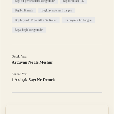
Beşi bir yerde zinciri kaç gramdır
Beşibirlik kaç TL
Beşibirlik nedir
Beşibiryerde nasıl bir şey
Beşibiryerde Reşat Altın Ne Kadar
En büyük altın hangisi
Reşat beşli kaç gramdır
Önceki Yazı
Arguvan Ne Ile Meşhur
Sonraki Yazı
1 Ardışık Sayı Ne Demek