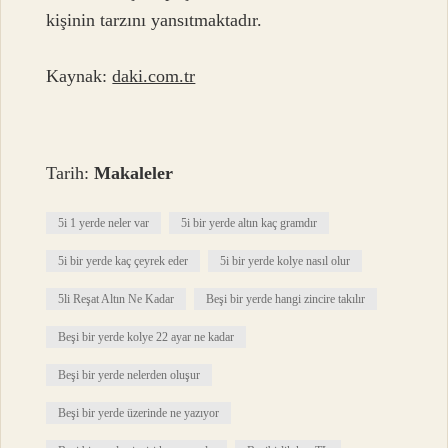
kişinin tarzını yansıtmaktadır.
Kaynak:
daki.com.tr
Tarih:
Makaleler
5i 1 yerde neler var
5i bir yerde altın kaç gramdır
5i bir yerde kaç çeyrek eder
5i bir yerde kolye nasıl olur
5li Reşat Altın Ne Kadar
Beşi bir yerde hangi zincire takılır
Beşi bir yerde kolye 22 ayar ne kadar
Beşi bir yerde nelerden oluşur
Beşi bir yerde üzerinde ne yazıyor