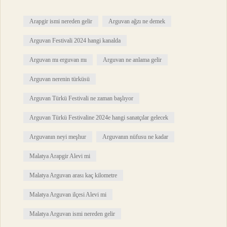
Arapgir ismi nereden gelir
Arguvan ağzı ne demek
Arguvan Festivali 2024 hangi kanalda
Arguvan mı erguvan mı
Arguvan ne anlama gelir
Arguvan nerenin türküsü
Arguvan Türkü Festivali ne zaman başlıyor
Arguvan Türkü Festivaline 2024e hangi sanatçılar gelecek
Arguvanın neyi meşhur
Arguvanın nüfusu ne kadar
Malatya Arapgir Alevi mi
Malatya Arguvan arası kaç kilometre
Malatya Arguvan ilçesi Alevi mi
Malatya Arguvan ismi nereden gelir