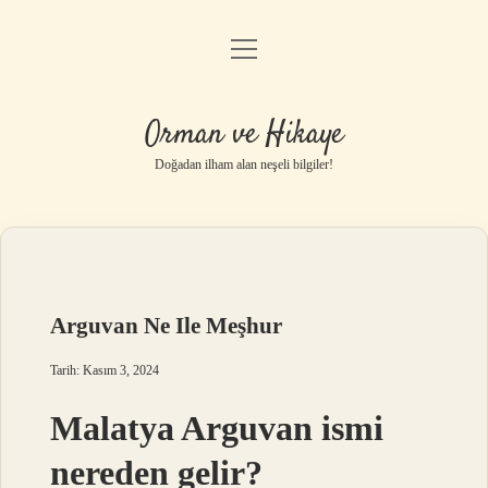
menüyü
Anasayfa
aç
Gizlilik Politikası
Orman ve Hikaye
Yasal Uyarı
Doğadan ilham alan neşeli bilgiler!
Hakkımızda
Arguvan Ne Ile Meşhur
Tarih: Kasım 3, 2024
Malatya Arguvan ismi
nereden gelir?