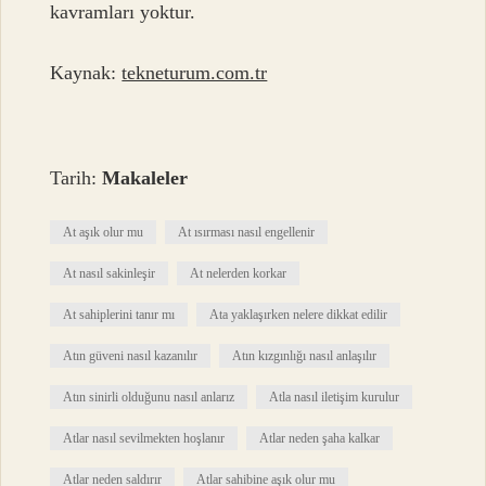
kavramları yoktur.
Kaynak:
tekneturum.com.tr
Tarih:
Makaleler
At aşık olur mu
At ısırması nasıl engellenir
At nasıl sakinleşir
At nelerden korkar
At sahiplerini tanır mı
Ata yaklaşırken nelere dikkat edilir
Atın güveni nasıl kazanılır
Atın kızgınlığı nasıl anlaşılır
Atın sinirli olduğunu nasıl anlarız
Atla nasıl iletişim kurulur
Atlar nasıl sevilmekten hoşlanır
Atlar neden şaha kalkar
Atlar neden saldırır
Atlar sahibine aşık olur mu