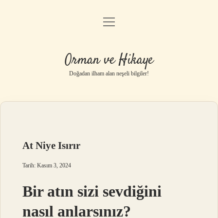
menüyü
Anasayfa
aç
Gizlilik Politikası
Orman ve Hikaye
Yasal Uyarı
Doğadan ilham alan neşeli bilgiler!
Hakkımızda
At Niye Isırır
Tarih: Kasım 3, 2024
Bir atın sizi sevdiğini
nasıl anlarsınız?