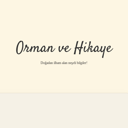
Orman ve Hikaye
Doğadan ilham alan neşeli bilgiler!
betci
vdcasino gü