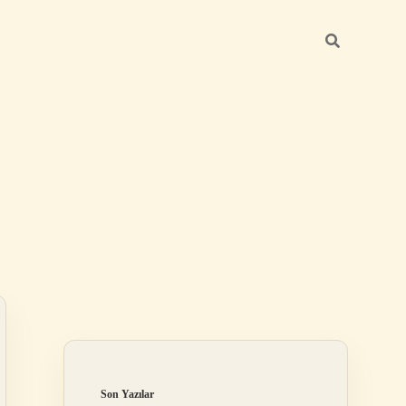
Sidebar
ncel giriş
ilbet casino
ilbet yeni giriş
Betexper giriş adresi
betexper.xyz
m 
Son Yazılar