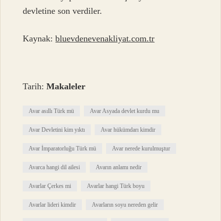
devletine son verdiler.
Kaynak:
bluevdenevenakliyat.com.tr
Tarih:
Makaleler
Avar asıllı Türk mü
Avar Asyada devlet kurdu mu
Avar Devletini kim yıktı
Avar hükümdarı kimdir
Avar İmparatorluğu Türk mü
Avar nerede kurulmuştur
Avarca hangi dil ailesi
Avarın anlamı nedir
Avarlar Çerkes mi
Avarlar hangi Türk boyu
Avarlar lideri kimdir
Avarların soyu nereden gelir