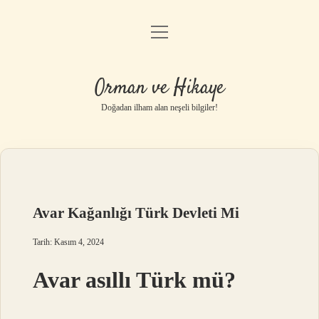
menüyü
Anasayfa
aç
Gizlilik Politikası
Orman ve Hikaye
Yasal Uyarı
Doğadan ilham alan neşeli bilgiler!
Hakkımızda
Avar Kağanlığı Türk Devleti Mi
Tarih: Kasım 4, 2024
Avar asıllı Türk mü?