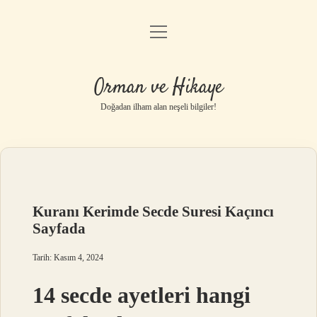
menüyü
Anasayfa
aç
Gizlilik Politikası
Orman ve Hikaye
Yasal Uyarı
Doğadan ilham alan neşeli bilgiler!
Hakkımızda
Kuranı Kerimde Secde Suresi Kaçıncı
Sayfada
Tarih: Kasım 4, 2024
14 secde ayetleri hangi