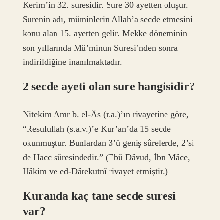
Kerim’in 32. suresidir. Sure 30 ayetten oluşur.
Surenin adı, müminlerin Allah’a secde etmesini
konu alan 15. ayetten gelir. Mekke döneminin
son yıllarında Mü’minun Suresi’nden sonra
indirildiğine inanılmaktadır.
2 secde ayeti olan sure hangisidir?
Nitekim Amr b. el-Âs (r.a.)’ın rivayetine göre,
“Resulullah (s.a.v.)’e Kur’an’da 15 secde
okunmuştur. Bunlardan 3’ü geniş sûrelerde, 2’si
de Hacc sûresindedir.” (Ebû Dâvud, İbn Mâce,
Hâkim ve ed-Dârekutnî rivayet etmiştir.)
Kuranda kaç tane secde suresi
var?