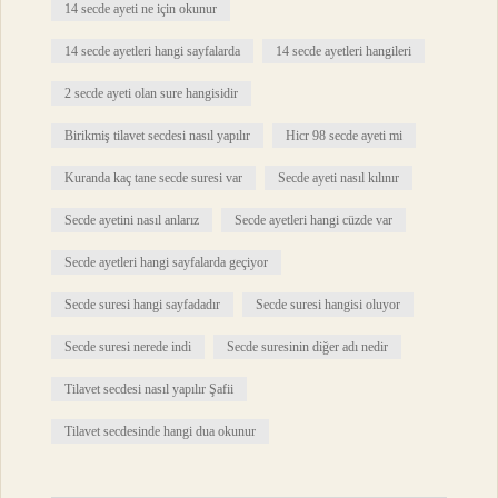
14 secde ayeti ne için okunur
14 secde ayetleri hangi sayfalarda
14 secde ayetleri hangileri
2 secde ayeti olan sure hangisidir
Birikmiş tilavet secdesi nasıl yapılır
Hicr 98 secde ayeti mi
Kuranda kaç tane secde suresi var
Secde ayeti nasıl kılınır
Secde ayetini nasıl anlarız
Secde ayetleri hangi cüzde var
Secde ayetleri hangi sayfalarda geçiyor
Secde suresi hangi sayfadadır
Secde suresi hangisi oluyor
Secde suresi nerede indi
Secde suresinin diğer adı nedir
Tilavet secdesi nasıl yapılır Şafii
Tilavet secdesinde hangi dua okunur