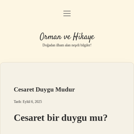
menüyü
Anasayfa
aç
Gizlilik Politikası
Orman ve Hikaye
Yasal Uyarı
Doğadan ilham alan neşeli bilgiler!
Hakkımızda
Cesaret Duygu Mudur
Tarih: Eylül 6, 2025
Cesaret bir duygu mu?