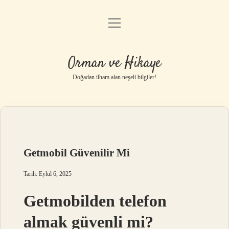
menüyü
Anasayfa
aç
Gizlilik Politikası
Orman ve Hikaye
Yasal Uyarı
Doğadan ilham alan neşeli bilgiler!
Hakkımızda
Getmobil Güvenilir Mi
Tarih: Eylül 6, 2025
Getmobilden telefon
almak güvenli mi?