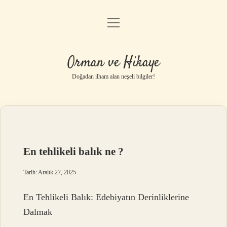
menüyü
Anasayfa
aç
Gizlilik Politikası
Orman ve Hikaye
Yasal Uyarı
Doğadan ilham alan neşeli bilgiler!
Hakkımızda
En tehlikeli balık ne ?
Tarih: Aralık 27, 2025
En Tehlikeli Balık: Edebiyatın Derinliklerine
Dalmak