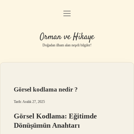
menüyü
Anasayfa
aç
Gizlilik Politikası
Orman ve Hikaye
Yasal Uyarı
Doğadan ilham alan neşeli bilgiler!
Hakkımızda
Görsel kodlama nedir ?
Tarih: Aralık 27, 2025
Görsel Kodlama: Eğitimde
Dönüşümün Anahtarı