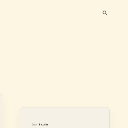
Sidebar
i
vdcasino güncel giriş
ilbet casino
ilbet yeni giriş
Betexper giriş adresi
bet
Son Yazılar