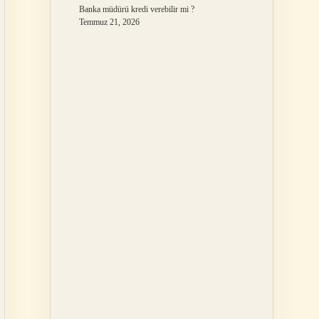
Banka müdürü kredi verebilir mi ?
Temmuz 21, 2026