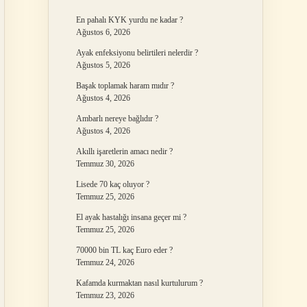
En pahalı KYK yurdu ne kadar ?
Ağustos 6, 2026
Ayak enfeksiyonu belirtileri nelerdir ?
Ağustos 5, 2026
Başak toplamak haram mıdır ?
Ağustos 4, 2026
Ambarlı nereye bağlıdır ?
Ağustos 4, 2026
Akıllı işaretlerin amacı nedir ?
Temmuz 30, 2026
Lisede 70 kaç oluyor ?
Temmuz 25, 2026
El ayak hastalığı insana geçer mi ?
Temmuz 25, 2026
70000 bin TL kaç Euro eder ?
Temmuz 24, 2026
Kafamda kurmaktan nasıl kurtulurum ?
Temmuz 23, 2026