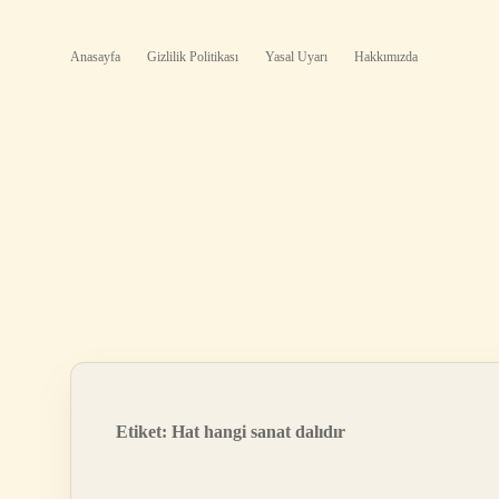
Anasayfa
Gizlilik Politikası
Yasal Uyarı
Hakkımızda
Etiket:
Hat hangi sanat dalıdır